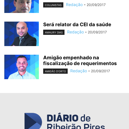
Redação
-
20/09/2017
COLUNISTAS
Será relator da CEI da saúde
Redação
-
20/09/2017
AMAURY DIAS
Amigão empenhado na
fiscalização de requerimentos
Redação
-
20/09/2017
AMIGÃO D'ORTO