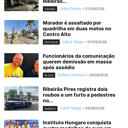
Ribeirão...
João Pedro
-
07/08/2026
CIDADES
Morador é assaltado por
quadrilha em duas motos no
Centro Alto
Carol Veiga
-
07/08/2026
DESTAQUE
Funcionários da comunicação
querem demissão em massa
após assédio
Rafael Ventura
-
06/08/2026
BLOGS
Ribeirão Pires registra dois
roubos e um furto a pedestres
no...
Carol Veiga
-
05/08/2026
BAIRROS
Instituto Hungaro conquista