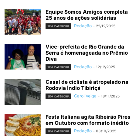
Equipe Somos Amigos completa
25 anos de ações solidárias
Redação
-
22/12/2025
SEM CATEGORIA
Vice-prefeita de Rio Grande da
Serra é homenageada no Prêmio
Diva
Redação
-
12/12/2025
SEM CATEGORIA
Casal de ciclista é atropelado na
Rodovia Índio Tibiriçá
Carol Veiga
-
18/11/2025
SEM CATEGORIA
Festa Italiana agita Ribeirão Pires
em Outubro com formato inédito
Redação
-
03/10/2025
SEM CATEGORIA