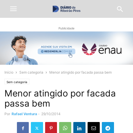
Publicidade
Início
Sem categoria
Menor atingido por facada passa bem
Sem categoria
Menor atingido por facada
passa bem
Por
Rafael Ventura
-
29/10/2014