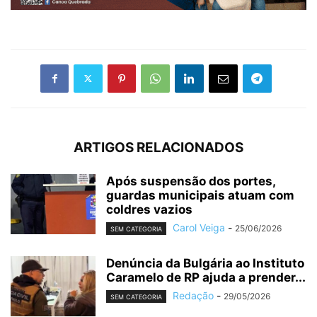
ARTIGOS RELACIONADOS
Após suspensão dos portes,
guardas municipais atuam com
coldres vazios
Carol Veiga
-
25/06/2026
SEM CATEGORIA
Denúncia da Bulgária ao Instituto
Caramelo de RP ajuda a prender...
Redação
-
29/05/2026
SEM CATEGORIA