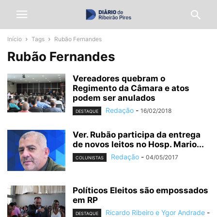
Início
Tags
Rubão Fernandes
Rubão Fernandes
Vereadores quebram o
Regimento da Câmara e atos
podem ser anulados
Redação
-
16/02/2018
DESTAQUE
Ver. Rubão participa da entrega
de novos leitos no Hosp. Mario...
Redação
-
04/05/2017
COLUNISTAS
Políticos Eleitos são empossados
em RP
Ricardo Ribeiro e Ygor Andrade
-
DESTAQUE