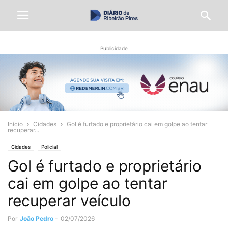
Publicidade
Início
Cidades
Gol é furtado e proprietário cai em golpe ao tentar
recuperar...
Cidades
Policial
Gol é furtado e proprietário
cai em golpe ao tentar
recuperar veículo
Por
João Pedro
-
02/07/2026