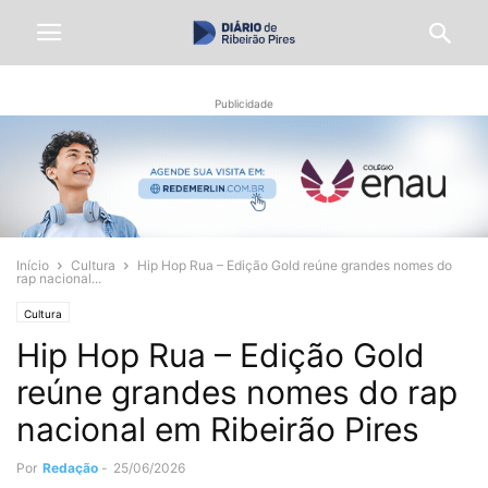
Publicidade
Início
Cultura
Hip Hop Rua – Edição Gold reúne grandes nomes do
rap nacional...
Cultura
Hip Hop Rua – Edição Gold
reúne grandes nomes do rap
nacional em Ribeirão Pires
Por
Redação
-
25/06/2026