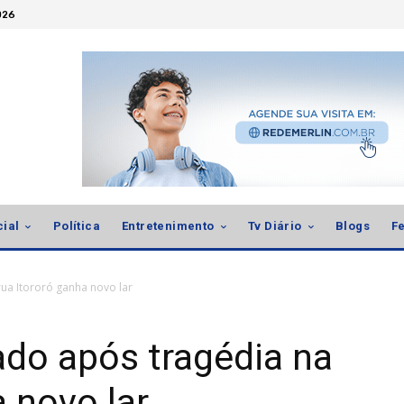
026
cial
Política
Entretenimento
Tv Diário
Blogs
Fe
ua Itororó ganha novo lar
ado após tragédia na
a novo lar