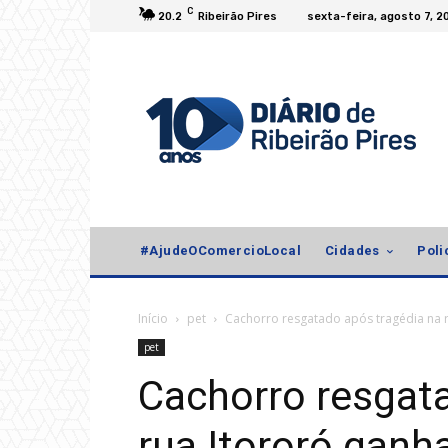
C
20.2
Ribeirão Pires
sexta-feira, agosto 7, 2
#AjudeOComercioLocal
Cidades
Poli
Início
pet
Cachorro resgatado após tragédia na r
pet
Cachorro resgat
rua Itororó ganh