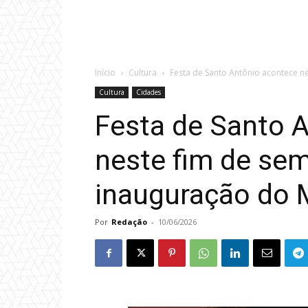
Início
Cultura
Festa de Santo Antônio acontece n
Cultura
Cidades
Festa de Santo 
neste fim de se
inauguração do 
Por
Redação
-
10/06/2026