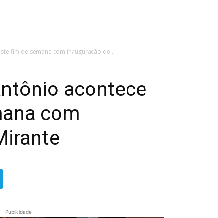
este fim de semana com inauguração do...
Antônio acontece
mana com
Mirante
Publicidade