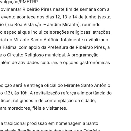
Divulgação/PMETRP
 movimentar Ribeirão Pires neste fim de semana com a
 evento acontece nos dias 12, 13 e 14 de junho (sexta,
o (rua Boa Vista s/n – Jardim Mirante), reunindo
especial que inclui celebrações religiosas, atrações
cial do Mirante Santo Antônio totalmente revitalizado.
Fátima, com apoio da Prefeitura de Ribeirão Pires, a
 e o Circuito Religioso municipal. A programação
, além de atividades culturais e opções gastronômicas
ção será a entrega oficial do Mirante Santo Antônio
 (13), às 10h. A revitalização reforça a importância do
ticos, religiosos e de contemplação da cidade,
ra moradores, fiéis e visitantes.
 da tradicional procissão em homenagem a Santo
musicais ficarão por conta dos shows de Fabrício