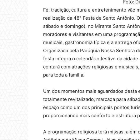
Foto: 
Fé, tradição, cultura e entretenimento vão
realização da 48ª Festa de Santo Antônio. O
sábado e domingo), no Mirante Santo Antôni
moradores e visitantes em uma programação 
musicais, gastronomia típica e a entrega ofi
Organizada pela Paróquia Nossa Senhora de 
festa integra o calendário festivo da cidade
contará com atrações religiosas e musicais
para toda a família.
Um dos momentos mais aguardados desta edi
totalmente revitalizado, marcada para sábado
espaço como um dos principais pontos turís
proporcionando mais conforto e estrutura pa
A programação religiosa terá missas, além
Antônio e da Missa Campal. Já as atrações 