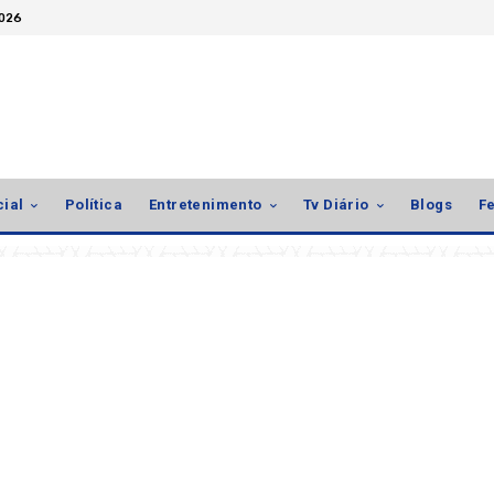
2026
cial
Política
Entretenimento
Tv Diário
Blogs
Fe