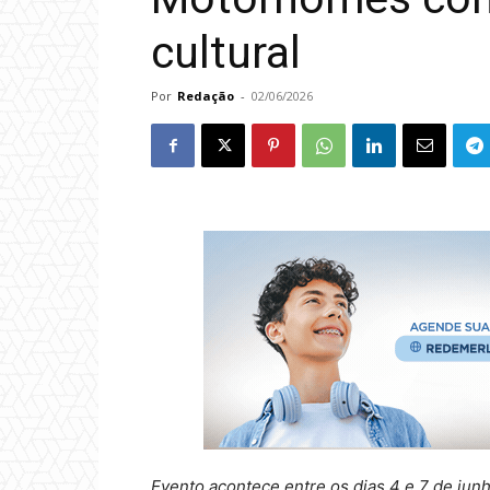
cultural
Por
Redação
-
02/06/2026
Evento acontece entre os dias 4 e 7 de jun