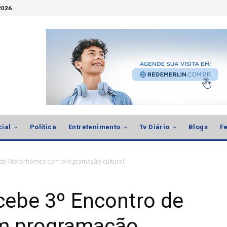
 2026
cial
Política
Entretenimento
Tv Diário
Blogs
Fe
ro de Motorhomes com programação cultural
ecebe 3º Encontro de
m programação