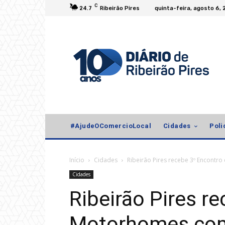
C
24.7
Ribeirão Pires
quinta-feira, agosto 6,
#AjudeOComercioLocal
Cidades
Poli
Início
Cidades
Ribeirão Pires recebe 3º Encont
Cidades
Ribeirão Pires r
Motorhomes co