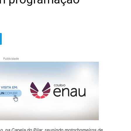
Publicidade
ho, na Capela do Pilar, reunindo motorhomeiros de