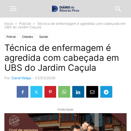
Início
Policial
Técnica de enfermagem é agredida com cabeçada em
UBS do Jardim Caçula
Policial
Cidades
Saúde
Técnica de enfermagem é
agredida com cabeçada em
UBS do Jardim Caçula
Por
Carol Veiga
-
03/03/2026
Publicidade