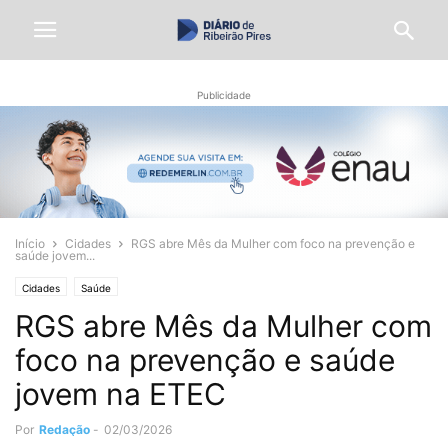
Publicidade
Início
Cidades
RGS abre Mês da Mulher com foco na prevenção e
saúde jovem...
Cidades
Saúde
RGS abre Mês da Mulher com
foco na prevenção e saúde
jovem na ETEC
Por
Redação
-
02/03/2026