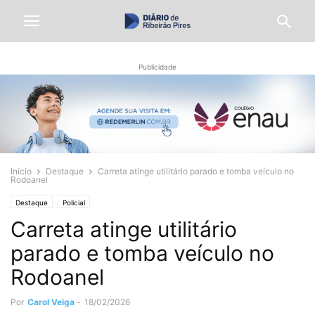
Publicidade
Início
Destaque
Carreta atinge utilitário parado e tomba veículo no
Rodoanel
Destaque
Policial
Carreta atinge utilitário
parado e tomba veículo no
Rodoanel
Por
Carol Veiga
-
18/02/2026