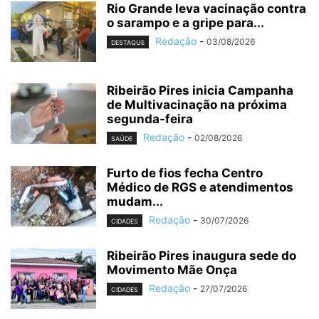
Rio Grande leva vacinação contra
o sarampo e a gripe para...
Redação
-
03/08/2026
DESTAQUE
Ribeirão Pires inicia Campanha
de Multivacinação na próxima
segunda-feira
Redação
-
02/08/2026
SAÚDE
Furto de fios fecha Centro
Médico de RGS e atendimentos
mudam...
Redação
-
30/07/2026
CIDADES
Ribeirão Pires inaugura sede do
Movimento Mãe Onça
Redação
-
27/07/2026
CIDADES