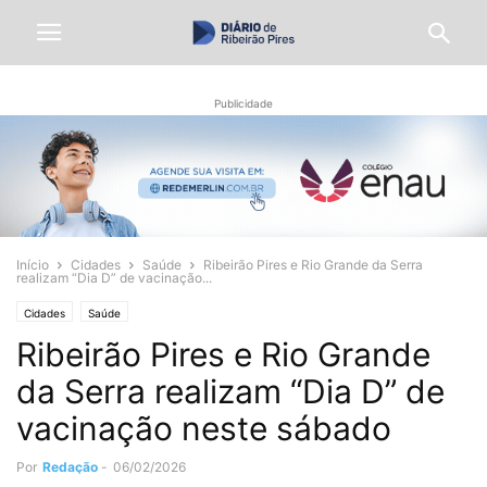
Publicidade
Início
Cidades
Saúde
Ribeirão Pires e Rio Grande da Serra
realizam “Dia D” de vacinação...
Cidades
Saúde
Ribeirão Pires e Rio Grande
da Serra realizam “Dia D” de
vacinação neste sábado
Por
Redação
-
06/02/2026