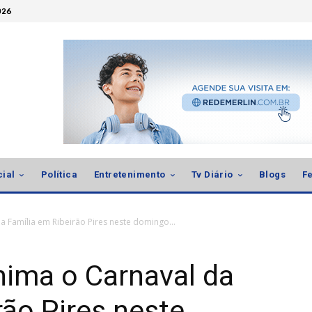
026
cial
Política
Entretenimento
Tv Diário
Blogs
Fe
 Família em Ribeirão Pires neste domingo...
nima o Carnaval da
rão Pires neste