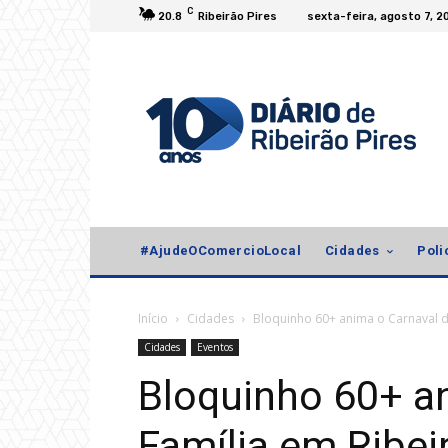
C
20.8
Ribeirão Pires
sexta-feira, agosto 7, 2
#AjudeOComercioLocal
Cidades
Poli
Início
Cidades
Bloquinho 60+ anima o Carnaval da
Cidades
Eventos
Bloquinho 60+ a
Família em Ribei