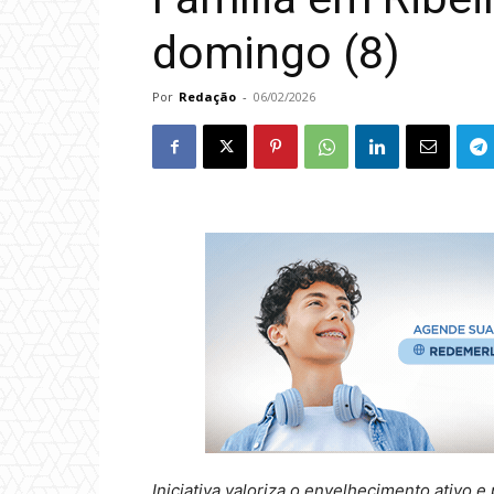
domingo (8)
Por
Redação
-
06/02/2026
Iniciativa valoriza o envelhecimento ativo 