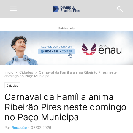
Publicidade
Início
Cidades
Carnaval da Família anima Ribeirão Pires neste
domingo no Paço Municipal
Cidades
Carnaval da Família anima
Ribeirão Pires neste domingo
no Paço Municipal
Por
Redação
-
03/02/2026