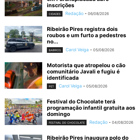
inscrições
Redação
-
06/08/2026
CIDADES
Ribeirão Pires registra dois
roubos e um furto a pedestres
no...
Carol Veiga
-
05/08/2026
BAIRROS
Motorista que atropelou o cão
comunitário Javali e fugiu é
identificada
Carol Veiga
-
05/08/2026
PET
Festival do Chocolate terá
programação infantil gratuita aos
domingo
Redação
-
04/08/2026
FESTIVAL DO CHOCOLATE
Ribeirão Pires inaugura polo do