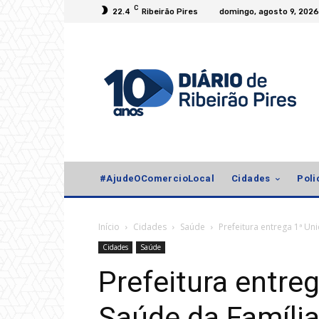
C
22.4
Ribeirão Pires
domingo, agosto 9, 2026
#AjudeOComercioLocal
Cidades
Poli
Início
Cidades
Saúde
Prefeitura entrega 1ª Un
Cidades
Saúde
Prefeitura entre
Saúde da Família