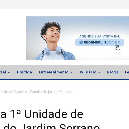
cial
Política
Entretenimento
Tv Diário
Blogs
Fe
idade de Saúde da Família do Jardim Serrano
ga 1ª Unidade de
 do Jardim Serrano