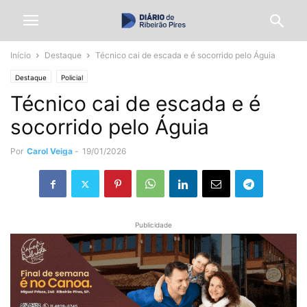
Início
Destaque
Técnico cai de escada e é socorrido pelo Águia
Destaque
Policial
Técnico cai de escada e é
socorrido pelo Águia
Por
Carol Veiga
-
19/01/2026
Publicidade