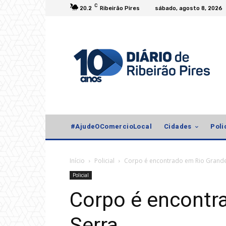
C
20.2
Ribeirão Pires
sábado, agosto 8, 2026
#AjudeOComercioLocal
Cidades
Poli
Início
Policial
Corpo é encontrado em Rio Grande
Policial
Corpo é encontr
Serra