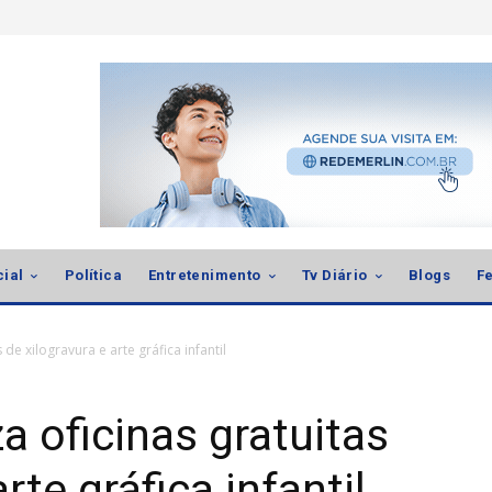
cial
Política
Entretenimento
Tv Diário
Blogs
Fe
 de xilogravura e arte gráfica infantil
a oficinas gratuitas
rte gráfica infantil