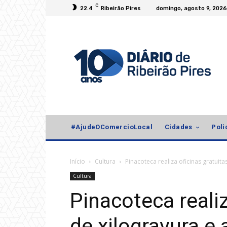
C
22.4
Ribeirão Pires
domingo, agosto 9, 2026
#AjudeOComercioLocal
Cidades
Poli
Início
Cultura
Pinacoteca realiza oficinas gratuitas
Cultura
Pinacoteca realiz
de xilogravura e a