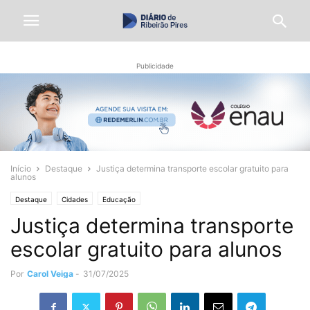
Publicidade
Início
Destaque
Justiça determina transporte escolar gratuito para
alunos
Destaque
Cidades
Educação
Justiça determina transporte
escolar gratuito para alunos
Por
Carol Veiga
-
31/07/2025