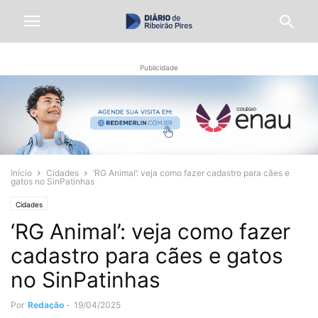
Publicidade
Início
Cidades
‘RG Animal’: veja como fazer cadastro para cães e
gatos no SinPatinhas
Cidades
‘RG Animal’: veja como fazer
cadastro para cães e gatos
no SinPatinhas
Por
Redação
-
19/04/2025