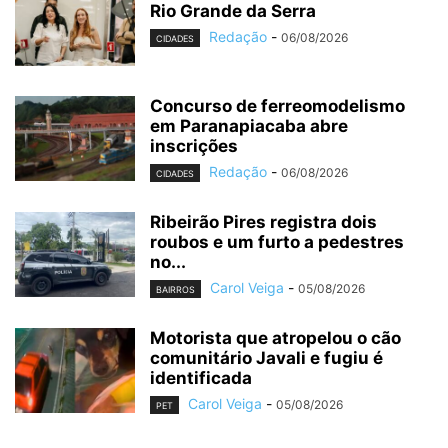
Rio Grande da Serra
Redação
-
06/08/2026
CIDADES
Concurso de ferreomodelismo
em Paranapiacaba abre
inscrições
Redação
-
06/08/2026
CIDADES
Ribeirão Pires registra dois
roubos e um furto a pedestres
no...
Carol Veiga
-
05/08/2026
BAIRROS
Motorista que atropelou o cão
comunitário Javali e fugiu é
identificada
Carol Veiga
-
05/08/2026
PET