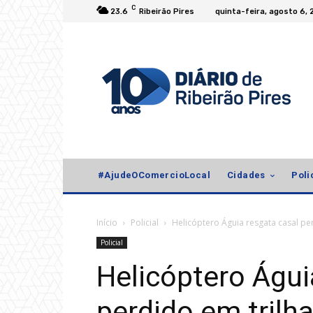
C
23.6
Ribeirão Pires
quinta-feira, agosto 6,
#AjudeOComercioLocal
Cidades
Poli
Início
Policial
Helicóptero Águia resgata casal p
Policial
Helicóptero Águi
perdido em tril