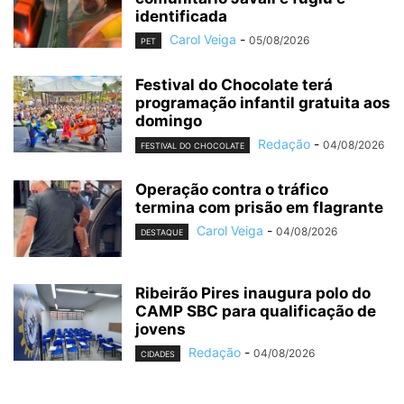
identificada
Carol Veiga
-
05/08/2026
PET
Festival do Chocolate terá
programação infantil gratuita aos
domingo
Redação
-
04/08/2026
FESTIVAL DO CHOCOLATE
Operação contra o tráfico
termina com prisão em flagrante
Carol Veiga
-
04/08/2026
DESTAQUE
Ribeirão Pires inaugura polo do
CAMP SBC para qualificação de
jovens
Redação
-
04/08/2026
CIDADES