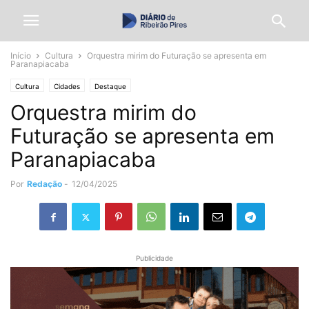
Início
Cultura
Orquestra mirim do Futuração se apresenta em
Paranapiacaba
Cultura
Cidades
Destaque
Orquestra mirim do
Futuração se apresenta em
Paranapiacaba
Por
Redação
-
12/04/2025
Publicidade