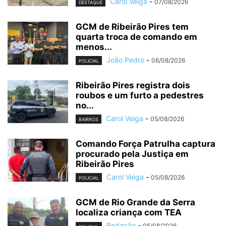
Carol Veiga
-
07/08/2026
DESTAQUE
GCM de Ribeirão Pires tem
quarta troca de comando em
menos...
João Pedro
-
06/08/2026
POLICIAL
Ribeirão Pires registra dois
roubos e um furto a pedestres
no...
Carol Veiga
-
05/08/2026
BAIRROS
Comando Força Patrulha captura
procurado pela Justiça em
Ribeirão Pires
Carol Veiga
-
05/08/2026
POLICIAL
GCM de Rio Grande da Serra
localiza criança com TEA
Redação
-
05/08/2026