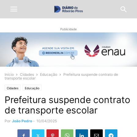
Publicidade
Início
Cidades
Educação
Prefeitura suspende contrato de
transporte escolar
Cidades
Educação
Prefeitura suspende contrato
de transporte escolar
Por
João Pedro
-
10/04/2025