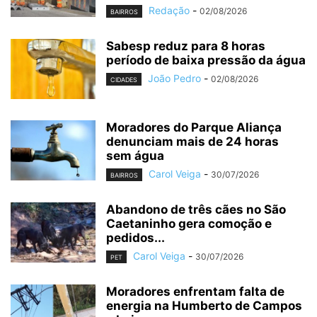
Redação
-
02/08/2026
BAIRROS
Sabesp reduz para 8 horas
período de baixa pressão da água
João Pedro
-
02/08/2026
CIDADES
Moradores do Parque Aliança
denunciam mais de 24 horas
sem água
Carol Veiga
-
30/07/2026
BAIRROS
Abandono de três cães no São
Caetaninho gera comoção e
pedidos...
Carol Veiga
-
30/07/2026
PET
Moradores enfrentam falta de
energia na Humberto de Campos