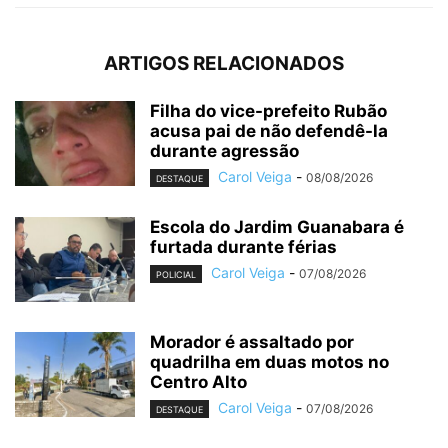
ARTIGOS RELACIONADOS
Filha do vice-prefeito Rubão
acusa pai de não defendê-la
durante agressão
Carol Veiga
-
08/08/2026
DESTAQUE
Escola do Jardim Guanabara é
furtada durante férias
Carol Veiga
-
07/08/2026
POLICIAL
Morador é assaltado por
quadrilha em duas motos no
Centro Alto
Carol Veiga
-
07/08/2026
DESTAQUE