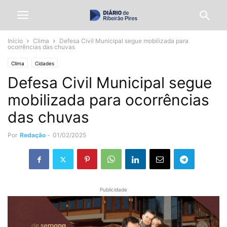
Início
Clima
Defesa Civil Municipal segue mobilizada para
ocorrências das chuvas
Clima
Cidades
Defesa Civil Municipal segue
mobilizada para ocorrências
das chuvas
Por
Redação
-
01/02/2025
Publicidade