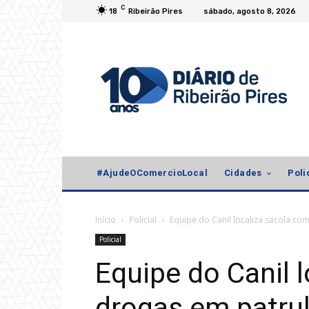
C
18
Ribeirão Pires
sábado, agosto 8, 2026
#AjudeOComercioLocal
Cidades
Poli
Início
Policial
Equipe do Canil localiza sacola c
Policial
Equipe do Canil 
drogas em patr