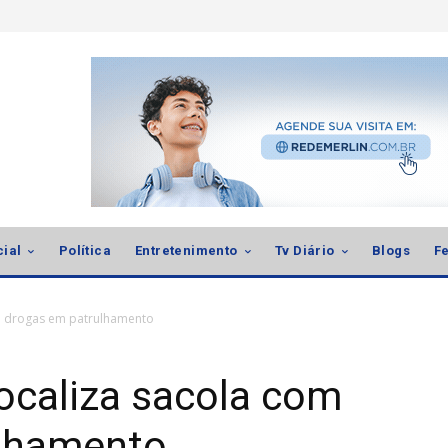
cial
Política
Entretenimento
Tv Diário
Blogs
Fe
om drogas em patrulhamento
localiza sacola com
ulhamento