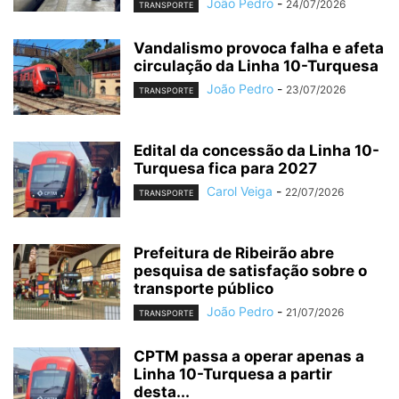
João Pedro
-
24/07/2026
TRANSPORTE
Vandalismo provoca falha e afeta
circulação da Linha 10-Turquesa
João Pedro
-
23/07/2026
TRANSPORTE
Edital da concessão da Linha 10-
Turquesa fica para 2027
Carol Veiga
-
22/07/2026
TRANSPORTE
Prefeitura de Ribeirão abre
pesquisa de satisfação sobre o
transporte público
João Pedro
-
21/07/2026
TRANSPORTE
CPTM passa a operar apenas a
Linha 10-Turquesa a partir
desta...