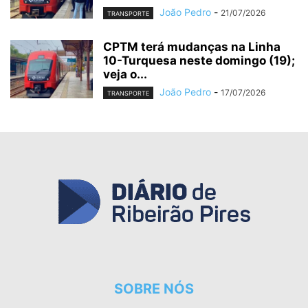
João Pedro
-
21/07/2026
TRANSPORTE
CPTM terá mudanças na Linha
10-Turquesa neste domingo (19);
veja o...
João Pedro
-
17/07/2026
TRANSPORTE
SOBRE NÓS