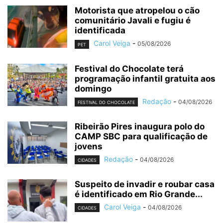
Motorista que atropelou o cão
comunitário Javali e fugiu é
identificada
Carol Veiga
-
05/08/2026
PET
Festival do Chocolate terá
programação infantil gratuita aos
domingo
Redação
-
04/08/2026
FESTIVAL DO CHOCOLATE
Ribeirão Pires inaugura polo do
CAMP SBC para qualificação de
jovens
Redação
-
04/08/2026
CIDADES
Suspeito de invadir e roubar casa
é identificado em Rio Grande...
Carol Veiga
-
04/08/2026
CIDADES