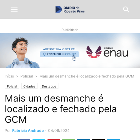
Publicidade
Início
Policial
Mais um desmanche é localizado e fechado pela GCM
Policial
Cidades
Destaque
Mais um desmanche é
localizado e fechado pela
GCM
Por
Fabricia Andrade
-
04/09/2024