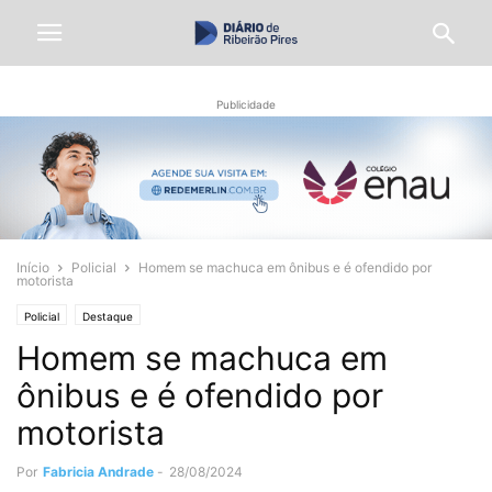
Publicidade
Início
Policial
Homem se machuca em ônibus e é ofendido por
motorista
Policial
Destaque
Homem se machuca em
ônibus e é ofendido por
motorista
Por
Fabricia Andrade
-
28/08/2024