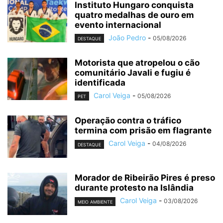
Instituto Hungaro conquista
quatro medalhas de ouro em
evento internacional
João Pedro
-
05/08/2026
DESTAQUE
Motorista que atropelou o cão
comunitário Javali e fugiu é
identificada
Carol Veiga
-
05/08/2026
PET
Operação contra o tráfico
termina com prisão em flagrante
Carol Veiga
-
04/08/2026
DESTAQUE
Morador de Ribeirão Pires é preso
durante protesto na Islândia
Carol Veiga
-
03/08/2026
MEIO AMBIENTE