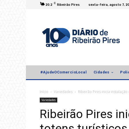
C
20.2
Ribeirão Pires
sexta-feira, agosto 7, 2
#AjudeOComercioLocal
Cidades
Poli
Início
Variedades
Ribeirão Pires inicia instalação
Variedades
Ribeirão Pires in
totens turísticos