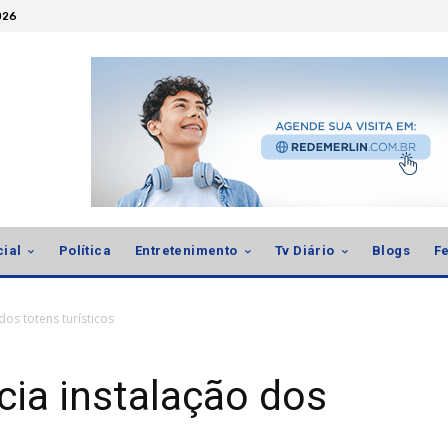
026
cial
Política
Entretenimento
Tv Diário
Blogs
Fe
 dos totens turísticos
icia instalação dos