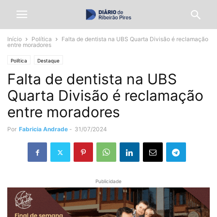
Início
Política
Falta de dentista na UBS Quarta Divisão é reclamação
entre moradores
Política
Destaque
Falta de dentista na UBS
Quarta Divisão é reclamação
entre moradores
Por
Fabricia Andrade
-
31/07/2024
Publicidade