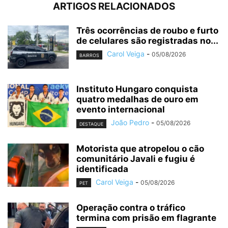
ARTIGOS RELACIONADOS
Três ocorrências de roubo e furto
de celulares são registradas no...
Carol Veiga
-
05/08/2026
BAIRROS
Instituto Hungaro conquista
quatro medalhas de ouro em
evento internacional
João Pedro
-
05/08/2026
DESTAQUE
Motorista que atropelou o cão
comunitário Javali e fugiu é
identificada
Carol Veiga
-
05/08/2026
PET
Operação contra o tráfico
termina com prisão em flagrante