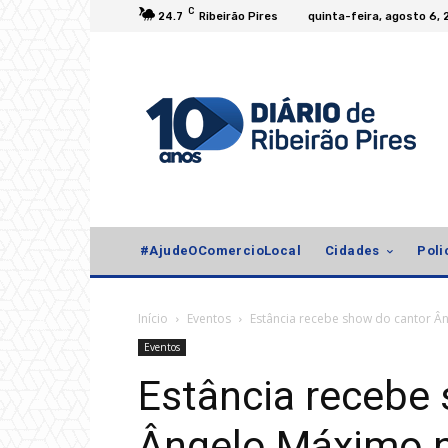
C
24.7
Ribeirão Pires
quinta-feira, agosto 6,
#AjudeOComercioLocal
Cidades
Poli
Início
Eventos
Estância recebe show do cantor Â
Eventos
Estância recebe
Ângelo Máximo n