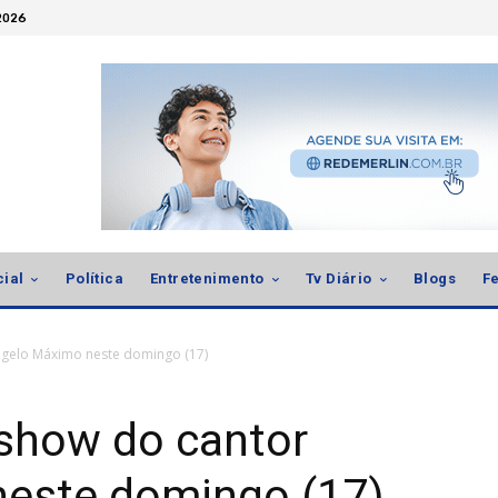
 2026
cial
Política
Entretenimento
Tv Diário
Blogs
Fe
ngelo Máximo neste domingo (17)
 show do cantor
este domingo (17)