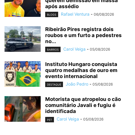
querem demissão em massa
após assédio
Rafael Ventura
-
06/08/2026
BLOGS
Ribeirão Pires registra dois
roubos e um furto a pedestres
no...
Carol Veiga
-
05/08/2026
BAIRROS
Instituto Hungaro conquista
quatro medalhas de ouro em
evento internacional
João Pedro
-
05/08/2026
DESTAQUE
Motorista que atropelou o cão
comunitário Javali e fugiu é
identificada
Carol Veiga
-
05/08/2026
PET