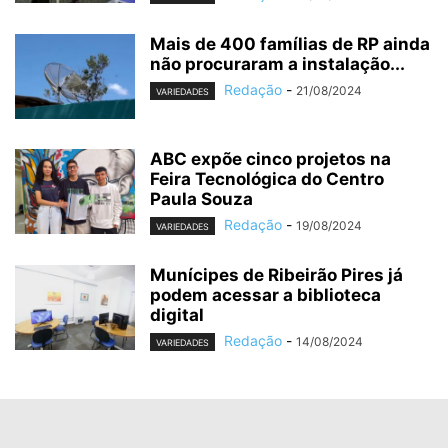
Mais de 400 famílias de RP ainda
não procuraram a instalação...
Redação
-
21/08/2024
VARIEDADES
ABC expõe cinco projetos na
Feira Tecnológica do Centro
Paula Souza
Redação
-
19/08/2024
VARIEDADES
Munícipes de Ribeirão Pires já
podem acessar a biblioteca
digital
Redação
-
14/08/2024
VARIEDADES