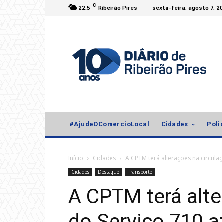
C
22.5
Ribeirão Pires
sexta-feira, agosto 7, 2
#AjudeOComercioLocal
Cidades
Poli
Início
Cidades
​A CPTM terá alterações na circulaç
Cidades
Destaque
Transporte
​A CPTM terá alt
do Serviço 710 a