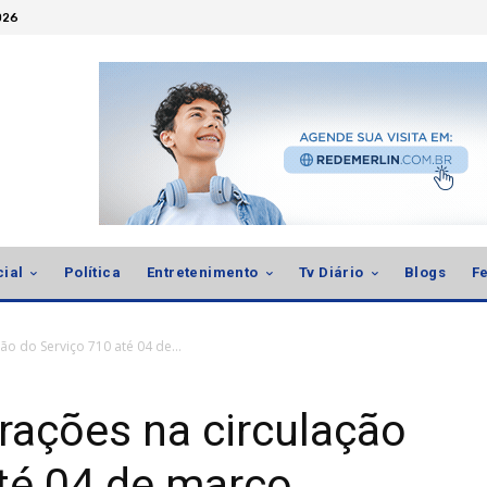
026
cial
Política
Entretenimento
Tv Diário
Blogs
Fe
ão do Serviço 710 até 04 de...
erações na circulação
té 04 de março