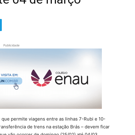
Publicidade
 que permite viagens entre as linhas 7-Rubi e 10-
nsferência de trens na estação Brás – devem ficar
que vão ocorrer de domingo (25/02) até 04/03.