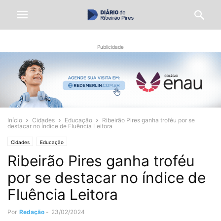
Publicidade
Início
Cidades
Educação
Ribeirão Pires ganha troféu por se
destacar no índice de Fluência Leitora
Cidades
Educação
Ribeirão Pires ganha troféu
por se destacar no índice de
Fluência Leitora
Por
Redação
-
23/02/2024