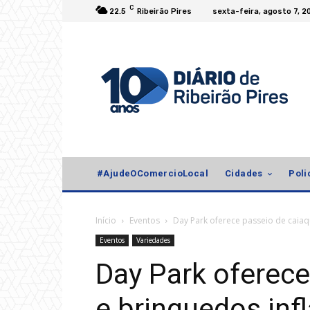
C
22.5
Ribeirão Pires
sexta-feira, agosto 7, 2
#AjudeOComercioLocal
Cidades
Poli
Início
Eventos
Day Park oferece passeio de caiaque
Eventos
Variedades
Day Park oferece
e brinquedos infl