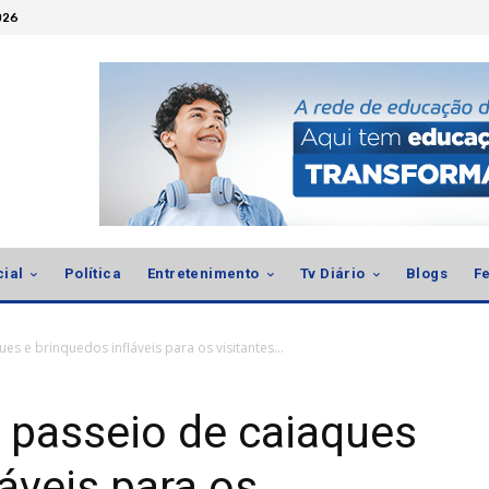
026
cial
Política
Entretenimento
Tv Diário
Blogs
Fe
s e brinquedos infláveis para os visitantes...
 passeio de caiaques
áveis para os