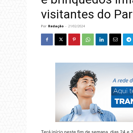
visitantes do Pa
Por
Redação
-
21/02/2024
Terá início neste fim de semana, dias 24 e 