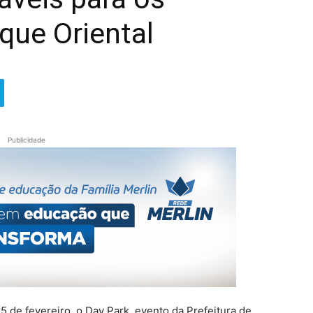
rque Oriental
Publicidade
25 de fevereiro, o Day Park, evento da Prefeitura de