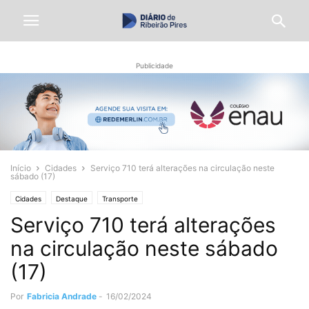
Publicidade
Início
Cidades
Serviço 710 terá alterações na circulação neste
sábado (17)
Cidades
Destaque
Transporte
Serviço 710 terá alterações
na circulação neste sábado
(17)
Por
Fabricia Andrade
-
16/02/2024