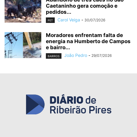
Caetaninho gera comoção e
pedidos...
Carol Veiga
-
30/07/2026
PET
Moradores enfrentam falta de
energia na Humberto de Campos
e bairro...
João Pedro
-
29/07/2026
BAIRROS