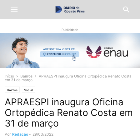
Publicidade
Início
Bairros
APRAESPI inaugura Oficina Ortopédica Renato Costa
em 31 de março
Bairros
Social
APRAESPI inaugura Oficina
Ortopédica Renato Costa em
31 de março
Por
Redação
-
29/03/2022