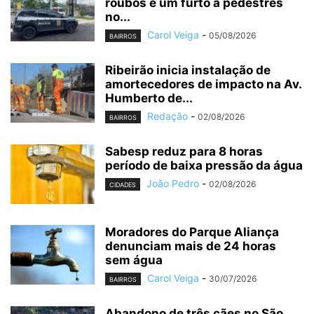
roubos e um furto a pedestres
no...
Carol Veiga
-
05/08/2026
BAIRROS
Ribeirão inicia instalação de
amortecedores de impacto na Av.
Humberto de...
Redação
-
02/08/2026
BAIRROS
Sabesp reduz para 8 horas
período de baixa pressão da água
João Pedro
-
02/08/2026
CIDADES
Moradores do Parque Aliança
denunciam mais de 24 horas
sem água
Carol Veiga
-
30/07/2026
BAIRROS
Abandono de três cães no São