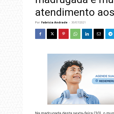
atendimento aos
Por
Fabricia Andrade
-
30/07/2021
Na madrugada desta sexta-feira (30), o muni