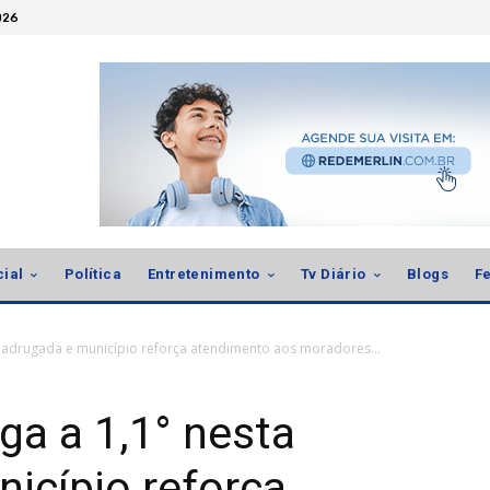
026
cial
Política
Entretenimento
Tv Diário
Blogs
Fe
madrugada e município reforça atendimento aos moradores...
a a 1,1° nesta
icípio reforça