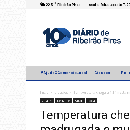
C
22.5
Ribeirão Pires
sexta-feira, agosto 7, 2
#AjudeOComercioLocal
Cidades
Poli
Início
Cidades
Temperatura chega a 1,1° nesta 
Cidades
Destaque
Saúde
Social
Temperatura cheg
madrugada e mun