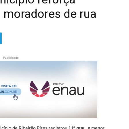
 moradores de rua
Publicidade
cípio de Ribeirão Pires registrou 1,1° grau, a menor