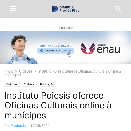
Publicidade
Início
Cidades
Instituto Poiesis oferece Oficinas Culturais online à
munícipes
Cidades
Cultura
Educação
Instituto Poiesis oferece
Oficinas Culturais online à
munícipes
Por
Redação
-
14/05/2021