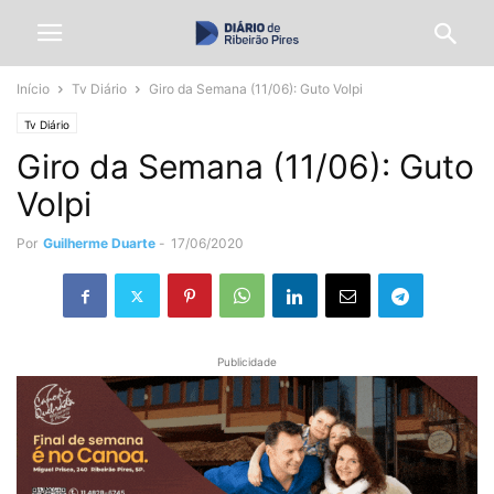
Início
Tv Diário
Giro da Semana (11/06): Guto Volpi
Tv Diário
Giro da Semana (11/06): Guto
Volpi
Por
Guilherme Duarte
-
17/06/2020
Publicidade