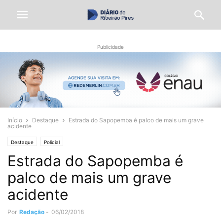
Publicidade
Início
Destaque
Estrada do Sapopemba é palco de mais um grave
acidente
Destaque
Policial
Estrada do Sapopemba é
palco de mais um grave
acidente
Por
Redação
-
06/02/2018