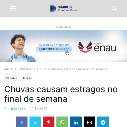
Publicidade
Início
Cidades
Chuvas causam estragos no final de semana
Cidades
Policial
Chuvas causam estragos no
final de semana
Por
Redação
-
22/11/2017