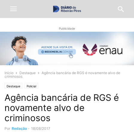
Publicidade
Início
Destaque
Agência bancária de RGS é novamente alvo de
criminosos
Destaque
Policial
Agência bancária de RGS é
novamente alvo de
criminosos
Por
Redação
-
18/08/2017