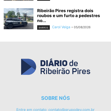
Ribeirão Pires registra dois
roubos e um furto a pedestres
no...
Carol Veiga
-
05/08/2026
BAIRROS
SOBRE NÓS
Entre em contato:
contato@grupodev.com.br